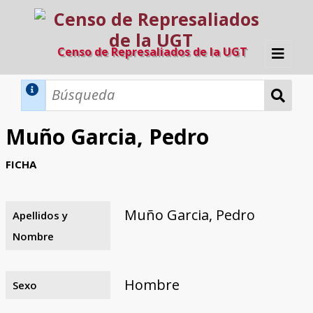
Censo de Represaliados de la UGT
Inicio
Métodos de búsqueda
Muño Garcia, Pedro
Búsqueda Dinámica
Búsqueda Avanzada
Filtros A-Z
FICHA
Directorio A-Z
Provincias de nacimiento
Profesión
Cárceles
Condenados a muerte
Condenados a muerte (con busca
Ejecutados
El proyecto
dinámica)
Muño Garcia, Pedro
Apellidos y
Razones y objetivos
El equipo
Colaboradores
Fuentes documentales
Nombre
Hombre
Sexo