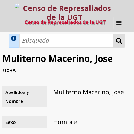
Censo de Represaliados de la UGT
Inicio
Métodos de búsqueda
Muliterno Macerino, Jose
Búsqueda Dinámica
Búsqueda Avanzada
Filtros A-Z
FICHA
Directorio A-Z
Provincias de nacimiento
Profesión
Cárceles
Condenados a muerte
Condenados a muerte (con busca
Ejecutados
El proyecto
dinámica)
Muliterno Macerino, Jose
Apellidos y
Razones y objetivos
El equipo
Colaboradores
Fuentes documentales
Nombre
Hombre
Sexo