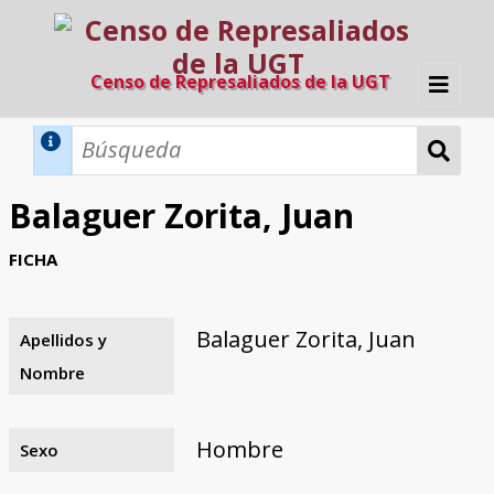
Censo de Represaliados de la UGT
Inicio
Métodos de búsqueda
Balaguer Zorita, Juan
Búsqueda Dinámica
Búsqueda Avanzada
Filtros A-Z
FICHA
Directorio A-Z
Provincias de nacimiento
Profesión
Cárceles
Condenados a muerte
Condenados a muerte (con busca
Ejecutados
El proyecto
dinámica)
Balaguer Zorita, Juan
Apellidos y
Razones y objetivos
El equipo
Colaboradores
Fuentes documentales
Nombre
Hombre
Sexo