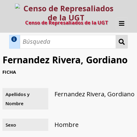
Censo de Represaliados de la UGT
Inicio
Métodos de búsqueda
Fernandez Rivera, Gordiano
Búsqueda Dinámica
Búsqueda Avanzada
Filtros A-Z
FICHA
Directorio A-Z
Provincias de nacimiento
Profesión
Cárceles
Condenados a muerte
Condenados a muerte (con busca
Ejecutados
El proyecto
dinámica)
Fernandez Rivera, Gordiano
Apellidos y
Razones y objetivos
El equipo
Colaboradores
Fuentes documentales
Nombre
Hombre
Sexo