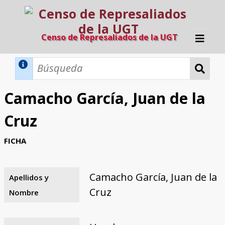
Censo de Represaliados de la UGT
Inicio
Métodos de búsqueda
Camacho García, Juan de la
Búsqueda Dinámica
Búsqueda Avanzada
Filtros A-Z
Cruz
Directorio A-Z
Provincias de nacimiento
Profesión
Cárceles
Condenados a muerte
Condenados a muerte (con busca
Ejecutados
El proyecto
FICHA
dinámica)
Razones y objetivos
El equipo
Colaboradores
Fuentes documentales
Camacho García, Juan de la
Apellidos y
Cruz
Nombre