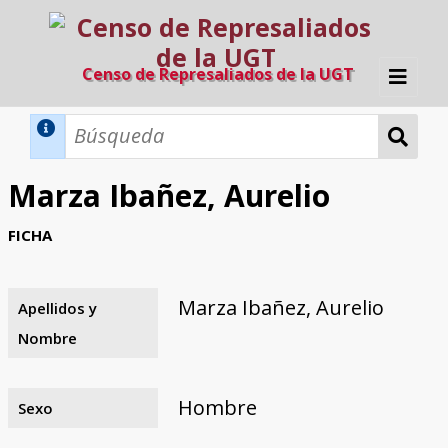
Censo de Represaliados de la UGT
Inicio
Métodos de búsqueda
Marza Ibañez, Aurelio
Búsqueda Dinámica
Búsqueda Avanzada
Filtros A-Z
FICHA
Directorio A-Z
Provincias de nacimiento
Profesión
Cárceles
Condenados a muerte
Condenados a muerte (con busca
Ejecutados
El proyecto
dinámica)
Marza Ibañez, Aurelio
Apellidos y
Razones y objetivos
El equipo
Colaboradores
Fuentes documentales
Nombre
Hombre
Sexo