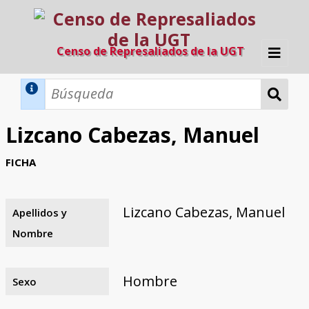
Censo de Represaliados de la UGT
Inicio
Métodos de búsqueda
Lizcano Cabezas, Manuel
Búsqueda Dinámica
Búsqueda Avanzada
Filtros A-Z
FICHA
Directorio A-Z
Provincias de nacimiento
Profesión
Cárceles
Condenados a muerte
Condenados a muerte (con busca
Ejecutados
El proyecto
dinámica)
Lizcano Cabezas, Manuel
Apellidos y
Razones y objetivos
El equipo
Colaboradores
Fuentes documentales
Nombre
Hombre
Sexo