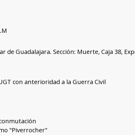
R.M
tar de Guadalajara. Sección: Muerte, Caja 38, Ex
 UGT con anterioridad a la Guerra Civil
 conmutación
mo "Piverrocher"