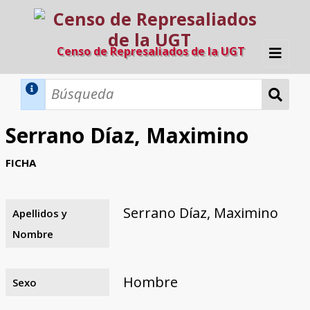
Censo de Represaliados de la UGT
Inicio
Métodos de búsqueda
Serrano Díaz, Maximino
Búsqueda Dinámica
Búsqueda Avanzada
Filtros A-Z
FICHA
Directorio A-Z
Provincias de nacimiento
Profesión
Cárceles
Condenados a muerte
Condenados a muerte (con busca
Ejecutados
El proyecto
dinámica)
Serrano Díaz, Maximino
Apellidos y
Razones y objetivos
El equipo
Colaboradores
Fuentes documentales
Nombre
Hombre
Sexo