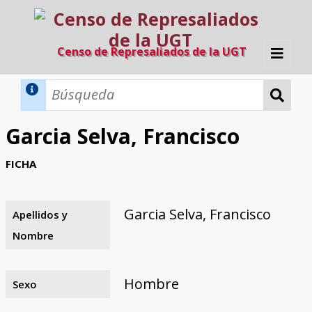
Censo de Represaliados de la UGT
Inicio
Métodos de búsqueda
Garcia Selva, Francisco
Búsqueda Dinámica
Búsqueda Avanzada
Filtros A-Z
FICHA
Directorio A-Z
Provincias de nacimiento
Profesión
Cárceles
Condenados a muerte
Condenados a muerte (con busca
Ejecutados
El proyecto
dinámica)
Garcia Selva, Francisco
Apellidos y
Razones y objetivos
El equipo
Colaboradores
Fuentes documentales
Nombre
Hombre
Sexo