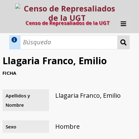
Censo de Represaliados de la UGT
Inicio
Métodos de búsqueda
Llagaria Franco, Emilio
Búsqueda Dinámica
Búsqueda Avanzada
Filtros A-Z
FICHA
Directorio A-Z
Provincias de nacimiento
Profesión
Cárceles
Condenados a muerte
Condenados a muerte (con busca
Ejecutados
El proyecto
dinámica)
Llagaria Franco, Emilio
Apellidos y
Razones y objetivos
El equipo
Colaboradores
Fuentes documentales
Nombre
Hombre
Sexo