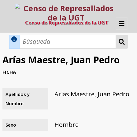
Censo de Represaliados de la UGT
Inicio
Métodos de búsqueda
Arías Maestre, Juan Pedro
Búsqueda Dinámica
Búsqueda Avanzada
Filtros A-Z
FICHA
Directorio A-Z
Provincias de nacimiento
Profesión
Cárceles
Condenados a muerte
Condenados a muerte (con busca
Ejecutados
El proyecto
dinámica)
Arías Maestre, Juan Pedro
Apellidos y
Razones y objetivos
El equipo
Colaboradores
Fuentes documentales
Nombre
Hombre
Sexo