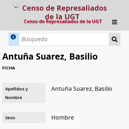
Censo de Represaliados de la UGT
Inicio
Métodos de búsqueda
Antuña Suarez, Basilio
Búsqueda Dinámica
Búsqueda Avanzada
Filtros A-Z
FICHA
Directorio A-Z
Provincias de nacimiento
Profesión
Cárceles
Condenados a muerte
Condenados a muerte (con busca
Ejecutados
El proyecto
dinámica)
Antuña Suarez, Basilio
Apellidos y
Razones y objetivos
El equipo
Colaboradores
Fuentes documentales
Nombre
Hombre
Sexo