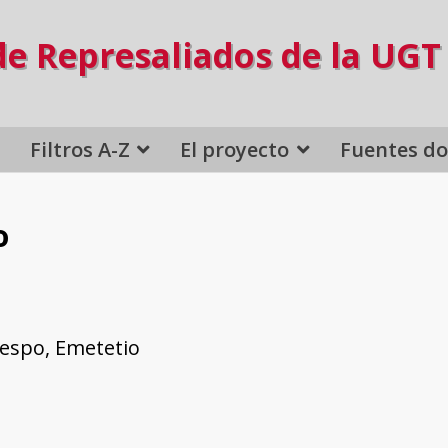
de Represaliados de la UGT
Filtros A-Z
El proyecto
Fuentes d
o
respo, Emetetio