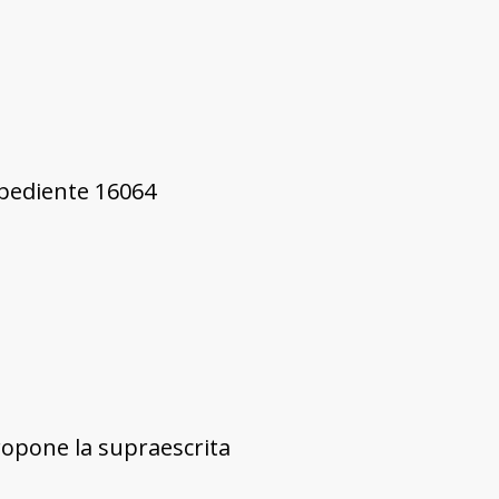
xpediente 16064
ropone la supraescrita