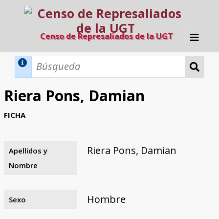
Censo de Represaliados de la UGT
Inicio
Métodos de búsqueda
Riera Pons, Damian
Búsqueda Dinámica
Búsqueda Avanzada
Filtros A-Z
FICHA
Directorio A-Z
Provincias de nacimiento
Profesión
Cárceles
Condenados a muerte
Condenados a muerte (con busca
Ejecutados
El proyecto
dinámica)
Riera Pons, Damian
Apellidos y
Razones y objetivos
El equipo
Colaboradores
Fuentes documentales
Nombre
Hombre
Sexo