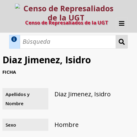
Censo de Represaliados de la UGT
Inicio
Métodos de búsqueda
Diaz Jimenez, Isidro
Búsqueda Dinámica
Búsqueda Avanzada
Filtros A-Z
FICHA
Directorio A-Z
Provincias de nacimiento
Profesión
Cárceles
Condenados a muerte
Condenados a muerte (con busca
Ejecutados
El proyecto
dinámica)
Diaz Jimenez, Isidro
Apellidos y
Razones y objetivos
El equipo
Colaboradores
Fuentes documentales
Nombre
Hombre
Sexo