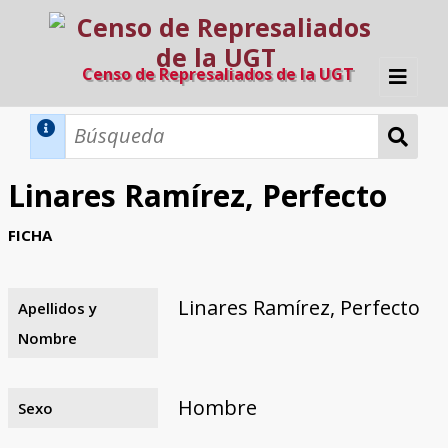
Censo de Represaliados de la UGT
Inicio
Métodos de búsqueda
Linares Ramírez, Perfecto
Búsqueda Dinámica
Búsqueda Avanzada
Filtros A-Z
FICHA
Directorio A-Z
Provincias de nacimiento
Profesión
Cárceles
Condenados a muerte
Condenados a muerte (con busca
Ejecutados
El proyecto
dinámica)
Linares Ramírez, Perfecto
Apellidos y
Razones y objetivos
El equipo
Colaboradores
Fuentes documentales
Nombre
Hombre
Sexo