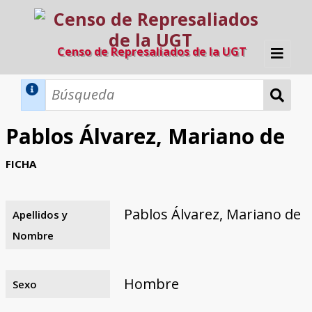
Censo de Represaliados de la UGT
Inicio
Métodos de búsqueda
Pablos Álvarez, Mariano de
Búsqueda Dinámica
Búsqueda Avanzada
Filtros A-Z
FICHA
Directorio A-Z
Provincias de nacimiento
Profesión
Cárceles
Condenados a muerte
Condenados a muerte (con busca
Ejecutados
El proyecto
dinámica)
Pablos Álvarez, Mariano de
Apellidos y
Razones y objetivos
El equipo
Colaboradores
Fuentes documentales
Nombre
Hombre
Sexo