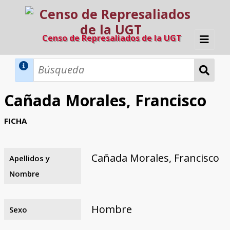
Censo de Represaliados de la UGT
Inicio
Métodos de búsqueda
Cañada Morales, Francisco
Búsqueda Dinámica
Búsqueda Avanzada
Filtros A-Z
FICHA
Directorio A-Z
Provincias de nacimiento
Profesión
Cárceles
Condenados a muerte
Condenados a muerte (con busca
Ejecutados
El proyecto
dinámica)
Cañada Morales, Francisco
Apellidos y
Razones y objetivos
El equipo
Colaboradores
Fuentes documentales
Nombre
Hombre
Sexo