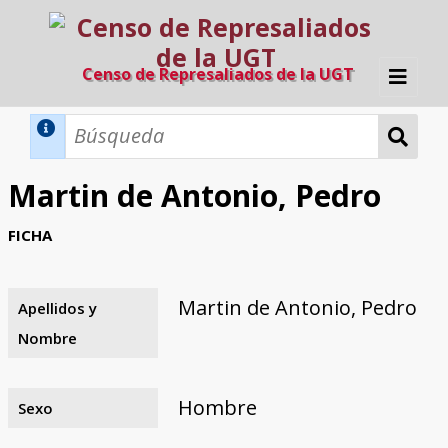
Censo de Represaliados de la UGT
Inicio
Métodos de búsqueda
Martin de Antonio, Pedro
Búsqueda Dinámica
Búsqueda Avanzada
Filtros A-Z
FICHA
Directorio A-Z
Provincias de nacimiento
Profesión
Cárceles
Condenados a muerte
Condenados a muerte (con busca
Ejecutados
El proyecto
dinámica)
Martin de Antonio, Pedro
Apellidos y
Razones y objetivos
El equipo
Colaboradores
Fuentes documentales
Nombre
Hombre
Sexo