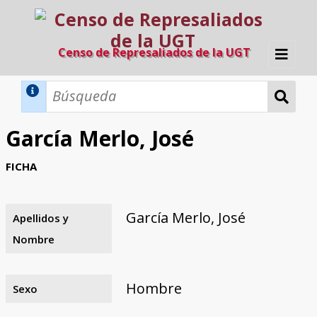
Censo de Represaliados de la UGT
Inicio
Métodos de búsqueda
García Merlo, José
Búsqueda Dinámica
Búsqueda Avanzada
Filtros A-Z
FICHA
Directorio A-Z
Provincias de nacimiento
Profesión
Cárceles
Condenados a muerte
Condenados a muerte (con busca
Ejecutados
El proyecto
dinámica)
García Merlo, José
Apellidos y
Razones y objetivos
El equipo
Colaboradores
Fuentes documentales
Nombre
Hombre
Sexo