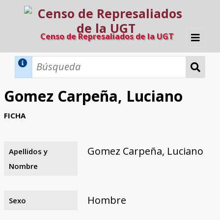
Censo de Represaliados de la UGT
Inicio
Métodos de búsqueda
Gomez Carpeña, Luciano
Búsqueda Dinámica
Búsqueda Avanzada
Filtros A-Z
FICHA
Directorio A-Z
Provincias de nacimiento
Profesión
Cárceles
Condenados a muerte
Condenados a muerte (con busca
Ejecutados
El proyecto
dinámica)
Gomez Carpeña, Luciano
Apellidos y
Razones y objetivos
El equipo
Colaboradores
Fuentes documentales
Nombre
Hombre
Sexo