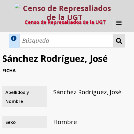
Censo de Represaliados de la UGT
Inicio
Métodos de búsqueda
Sánchez Rodríguez, José
Búsqueda Dinámica
Búsqueda Avanzada
Filtros A-Z
FICHA
Directorio A-Z
Provincias de nacimiento
Profesión
Cárceles
Condenados a muerte
Condenados a muerte (con busca
Ejecutados
El proyecto
dinámica)
Sánchez Rodríguez, José
Apellidos y
Razones y objetivos
El equipo
Colaboradores
Fuentes documentales
Nombre
Hombre
Sexo