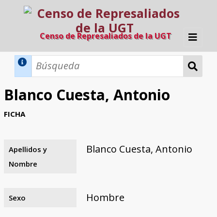
Censo de Represaliados de la UGT
Inicio
Métodos de búsqueda
Blanco Cuesta, Antonio
Búsqueda Dinámica
Búsqueda Avanzada
Filtros A-Z
FICHA
Directorio A-Z
Provincias de nacimiento
Profesión
Cárceles
Condenados a muerte
Condenados a muerte (con busca
Ejecutados
El proyecto
dinámica)
Blanco Cuesta, Antonio
Apellidos y
Razones y objetivos
El equipo
Colaboradores
Fuentes documentales
Nombre
Hombre
Sexo