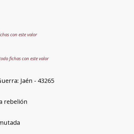
ichas con este valor
todo fichas con este valor
uerra: Jaén - 43265
a rebelión
mutada