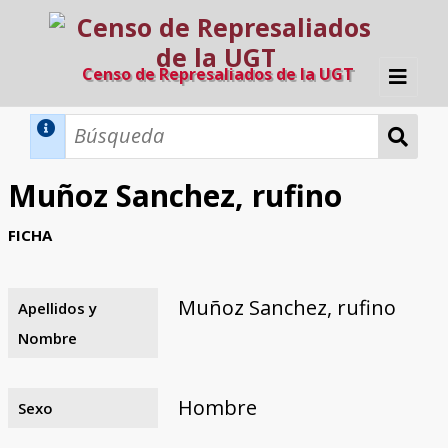
Censo de Represaliados de la UGT
Inicio
Métodos de búsqueda
Muñoz Sanchez, rufino
Búsqueda Dinámica
Búsqueda Avanzada
Filtros A-Z
FICHA
Directorio A-Z
Provincias de nacimiento
Profesión
Cárceles
Condenados a muerte
Condenados a muerte (con busca
Ejecutados
El proyecto
dinámica)
Muñoz Sanchez, rufino
Apellidos y
Razones y objetivos
El equipo
Colaboradores
Fuentes documentales
Nombre
Hombre
Sexo