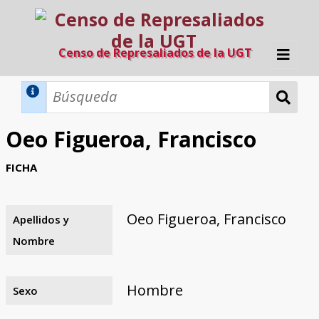
Censo de Represaliados de la UGT
Inicio
Métodos de búsqueda
Oeo Figueroa, Francisco
Búsqueda Dinámica
Búsqueda Avanzada
Filtros A-Z
FICHA
Directorio A-Z
Provincias de nacimiento
Profesión
Cárceles
Condenados a muerte
Condenados a muerte (con busca
Ejecutados
El proyecto
dinámica)
Oeo Figueroa, Francisco
Apellidos y
Razones y objetivos
El equipo
Colaboradores
Fuentes documentales
Nombre
Hombre
Sexo