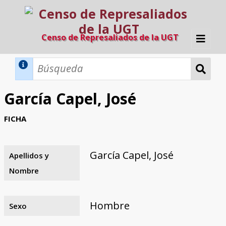
Censo de Represaliados de la UGT
Inicio
Métodos de búsqueda
García Capel, José
Búsqueda Dinámica
Búsqueda Avanzada
Filtros A-Z
FICHA
Directorio A-Z
Provincias de nacimiento
Profesión
Cárceles
Condenados a muerte
Condenados a muerte (con busca
Ejecutados
El proyecto
dinámica)
García Capel, José
Apellidos y
Razones y objetivos
El equipo
Colaboradores
Fuentes documentales
Nombre
Hombre
Sexo