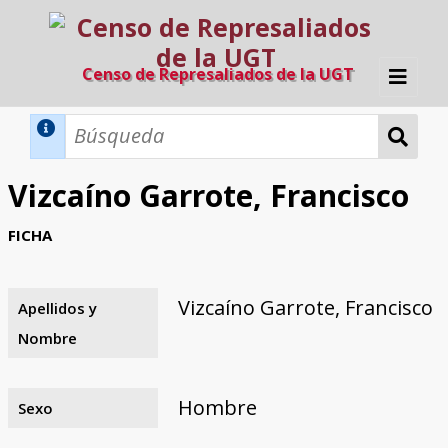
Censo de Represaliados de la UGT
Inicio
Métodos de búsqueda
Vizcaíno Garrote, Francisco
Búsqueda Dinámica
Búsqueda Avanzada
Filtros A-Z
FICHA
Directorio A-Z
Provincias de nacimiento
Profesión
Cárceles
Condenados a muerte
Condenados a muerte (con busca
Ejecutados
El proyecto
dinámica)
Vizcaíno Garrote, Francisco
Apellidos y
Razones y objetivos
El equipo
Colaboradores
Fuentes documentales
Nombre
Hombre
Sexo