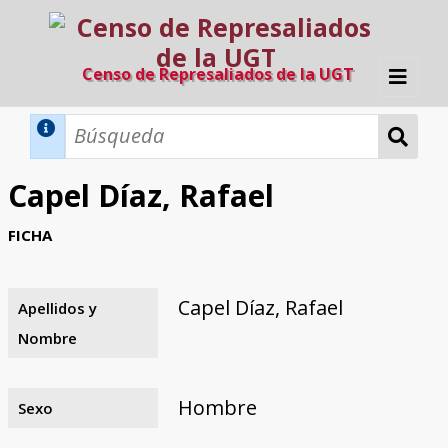
Censo de Represaliados de la UGT
Inicio
Métodos de búsqueda
Capel Díaz, Rafael
Búsqueda Dinámica
Búsqueda Avanzada
Filtros A-Z
FICHA
Directorio A-Z
Provincias de nacimiento
Profesión
Cárceles
Condenados a muerte
Condenados a muerte (con busca
Ejecutados
El proyecto
dinámica)
Capel Díaz, Rafael
Apellidos y
Razones y objetivos
El equipo
Colaboradores
Fuentes documentales
Nombre
Hombre
Sexo