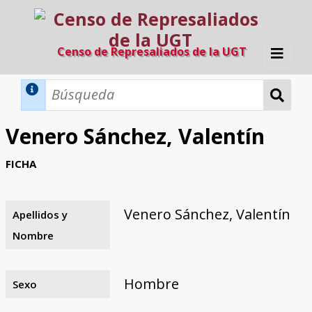
Censo de Represaliados de la UGT
Inicio
Métodos de búsqueda
Venero Sánchez, Valentín
Búsqueda Dinámica
Búsqueda Avanzada
Filtros A-Z
FICHA
Directorio A-Z
Provincias de nacimiento
Profesión
Cárceles
Condenados a muerte
Condenados a muerte (con busca
Ejecutados
El proyecto
dinámica)
Venero Sánchez, Valentín
Apellidos y
Razones y objetivos
El equipo
Colaboradores
Fuentes documentales
Nombre
Hombre
Sexo