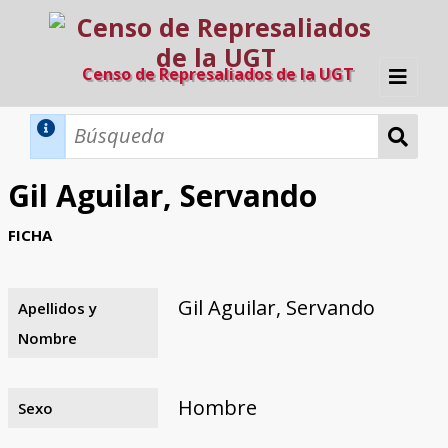
Censo de Represaliados de la UGT
Inicio
Métodos de búsqueda
Gil Aguilar, Servando
Búsqueda Dinámica
Búsqueda Avanzada
Filtros A-Z
FICHA
Directorio A-Z
Provincias de nacimiento
Profesión
Cárceles
Condenados a muerte
Condenados a muerte (con busca
Ejecutados
El proyecto
dinámica)
Gil Aguilar, Servando
Apellidos y
Razones y objetivos
El equipo
Colaboradores
Fuentes documentales
Nombre
Hombre
Sexo