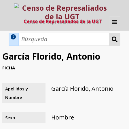
Censo de Represaliados de la UGT
Inicio
Métodos de búsqueda
García Florido, Antonio
Búsqueda Dinámica
Búsqueda Avanzada
Filtros A-Z
FICHA
Directorio A-Z
Provincias de nacimiento
Profesión
Cárceles
Condenados a muerte
Condenados a muerte (con busca
Ejecutados
El proyecto
dinámica)
García Florido, Antonio
Apellidos y
Razones y objetivos
El equipo
Colaboradores
Fuentes documentales
Nombre
Hombre
Sexo