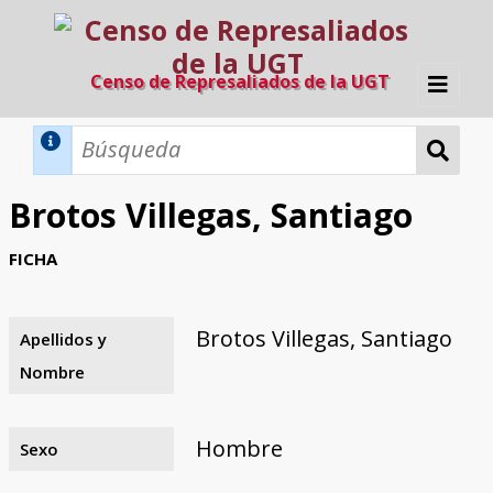
Censo de Represaliados de la UGT
Inicio
Métodos de búsqueda
Brotos Villegas, Santiago
Búsqueda Dinámica
Búsqueda Avanzada
Filtros A-Z
FICHA
Directorio A-Z
Provincias de nacimiento
Profesión
Cárceles
Condenados a muerte
Condenados a muerte (con busca
Ejecutados
El proyecto
dinámica)
Brotos Villegas, Santiago
Apellidos y
Razones y objetivos
El equipo
Colaboradores
Fuentes documentales
Nombre
Hombre
Sexo