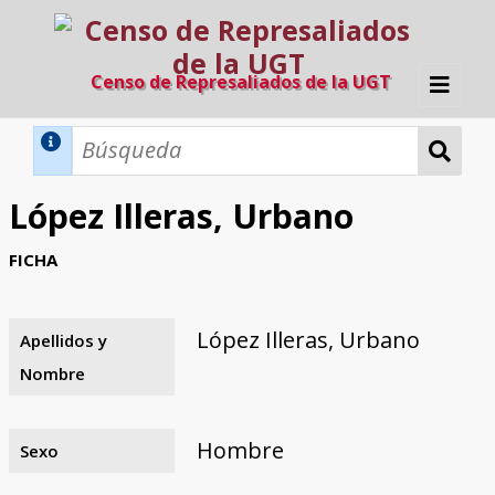
Censo de Represaliados de la UGT
Inicio
Métodos de búsqueda
López Illeras, Urbano
Búsqueda Dinámica
Búsqueda Avanzada
Filtros A-Z
FICHA
Directorio A-Z
Provincias de nacimiento
Profesión
Cárceles
Condenados a muerte
Condenados a muerte (con busca
Ejecutados
El proyecto
dinámica)
López Illeras, Urbano
Apellidos y
Razones y objetivos
El equipo
Colaboradores
Fuentes documentales
Nombre
Hombre
Sexo