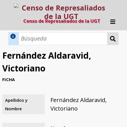
Censo de Represaliados de la UGT
Inicio
Métodos de búsqueda
Fernández Aldaravid,
Búsqueda Dinámica
Búsqueda Avanzada
Filtros A-Z
Victoriano
Directorio A-Z
Provincias de nacimiento
Profesión
Cárceles
Condenados a muerte
Condenados a muerte (con busca
Ejecutados
El proyecto
FICHA
dinámica)
Razones y objetivos
El equipo
Colaboradores
Fuentes documentales
Fernández Aldaravid,
Apellidos y
Victoriano
Nombre