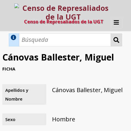
Censo de Represaliados de la UGT
Inicio
Métodos de búsqueda
Cánovas Ballester, Miguel
Búsqueda Dinámica
Búsqueda Avanzada
Filtros A-Z
FICHA
Directorio A-Z
Provincias de nacimiento
Profesión
Cárceles
Condenados a muerte
Condenados a muerte (con busca
Ejecutados
El proyecto
dinámica)
Cánovas Ballester, Miguel
Apellidos y
Razones y objetivos
El equipo
Colaboradores
Fuentes documentales
Nombre
Hombre
Sexo