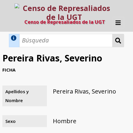
Censo de Represaliados de la UGT
Inicio
Métodos de búsqueda
Pereira Rivas, Severino
Búsqueda Dinámica
Búsqueda Avanzada
Filtros A-Z
FICHA
Directorio A-Z
Provincias de nacimiento
Profesión
Cárceles
Condenados a muerte
Condenados a muerte (con busca
Ejecutados
El proyecto
dinámica)
Pereira Rivas, Severino
Apellidos y
Razones y objetivos
El equipo
Colaboradores
Fuentes documentales
Nombre
Hombre
Sexo