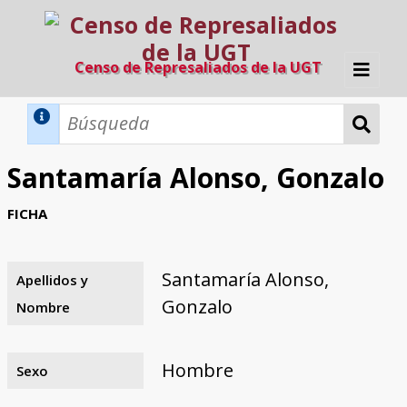
Censo de Represaliados de la UGT
Inicio
Métodos de búsqueda
Santamaría Alonso, Gonzalo
Búsqueda Dinámica
Búsqueda Avanzada
Filtros A-Z
FICHA
Directorio A-Z
Provincias de nacimiento
Profesión
Cárceles
Condenados a muerte
Condenados a muerte (con busca
Ejecutados
El proyecto
dinámica)
Santamaría Alonso,
Apellidos y
Razones y objetivos
El equipo
Colaboradores
Fuentes documentales
Gonzalo
Nombre
Hombre
Sexo