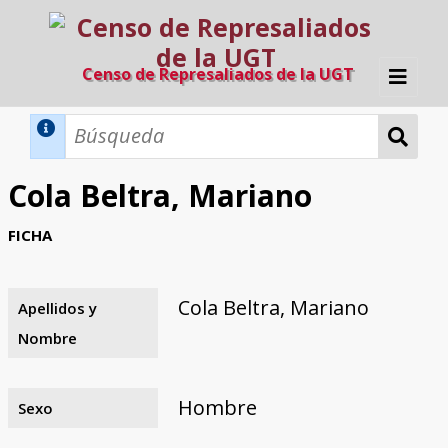
Censo de Represaliados de la UGT
Inicio
Métodos de búsqueda
Cola Beltra, Mariano
Búsqueda Dinámica
Búsqueda Avanzada
Filtros A-Z
FICHA
Directorio A-Z
Provincias de nacimiento
Profesión
Cárceles
Condenados a muerte
Condenados a muerte (con busca
Ejecutados
El proyecto
dinámica)
Cola Beltra, Mariano
Apellidos y
Razones y objetivos
El equipo
Colaboradores
Fuentes documentales
Nombre
Hombre
Sexo