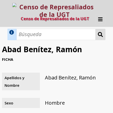
Censo de Represaliados de la UGT
Inicio
Métodos de búsqueda
Abad Benítez, Ramón
Búsqueda Dinámica
Búsqueda Avanzada
Filtros A-Z
FICHA
Directorio A-Z
Provincias de nacimiento
Profesión
Cárceles
Condenados a muerte
Condenados a muerte (con busca
Ejecutados
El proyecto
dinámica)
Abad Benítez, Ramón
Apellidos y
Razones y objetivos
El equipo
Colaboradores
Fuentes documentales
Nombre
Hombre
Sexo