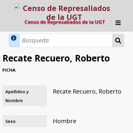
Censo de Represaliados de la UGT
Inicio
Métodos de búsqueda
Recate Recuero, Roberto
Búsqueda Dinámica
Búsqueda Avanzada
Filtros A-Z
FICHA
Directorio A-Z
Provincias de nacimiento
Profesión
Cárceles
Condenados a muerte
Condenados a muerte (con busca
Ejecutados
El proyecto
dinámica)
Recate Recuero, Roberto
Apellidos y
Razones y objetivos
El equipo
Colaboradores
Fuentes documentales
Nombre
Hombre
Sexo