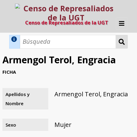
Censo de Represaliados de la UGT
Inicio
Métodos de búsqueda
Armengol Terol, Engracia
Búsqueda Dinámica
Búsqueda Avanzada
Filtros A-Z
FICHA
Directorio A-Z
Provincias de nacimiento
Profesión
Cárceles
Condenados a muerte
Condenados a muerte (con busca
Ejecutados
El proyecto
dinámica)
Armengol Terol, Engracia
Apellidos y
Razones y objetivos
El equipo
Colaboradores
Fuentes documentales
Nombre
Mujer
Sexo