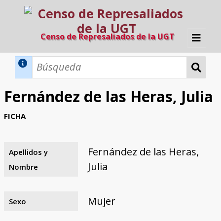
Censo de Represaliados de la UGT
Inicio
Métodos de búsqueda
Fernández de las Heras, Julia
Búsqueda Dinámica
Búsqueda Avanzada
Filtros A-Z
FICHA
Directorio A-Z
Provincias de nacimiento
Profesión
Cárceles
Condenados a muerte
Condenados a muerte (con busca
Ejecutados
El proyecto
dinámica)
Fernández de las Heras,
Apellidos y
Razones y objetivos
El equipo
Colaboradores
Fuentes documentales
Julia
Nombre
Mujer
Sexo