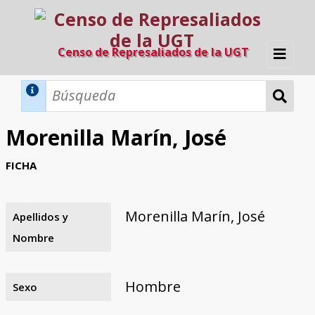
Censo de Represaliados de la UGT
Inicio
Métodos de búsqueda
Morenilla Marín, José
Búsqueda Dinámica
Búsqueda Avanzada
Filtros A-Z
FICHA
Directorio A-Z
Provincias de nacimiento
Profesión
Cárceles
Condenados a muerte
Condenados a muerte (con busca
Ejecutados
El proyecto
dinámica)
Morenilla Marín, José
Apellidos y
Razones y objetivos
El equipo
Colaboradores
Fuentes documentales
Nombre
Hombre
Sexo