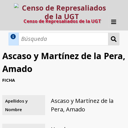
Censo de Represaliados de la UGT
Inicio
Métodos de búsqueda
Ascaso y Martínez de la Pera,
Búsqueda Dinámica
Búsqueda Avanzada
Filtros A-Z
Amado
Directorio A-Z
Provincias de nacimiento
Profesión
Cárceles
Condenados a muerte
Condenados a muerte (con busca
Ejecutados
El proyecto
FICHA
dinámica)
Razones y objetivos
El equipo
Colaboradores
Fuentes documentales
Ascaso y Martínez de la
Apellidos y
Pera, Amado
Nombre