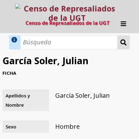
Censo de Represaliados de la UGT
Inicio
Métodos de búsqueda
García Soler, Julian
Búsqueda Dinámica
Búsqueda Avanzada
Filtros A-Z
FICHA
Directorio A-Z
Provincias de nacimiento
Profesión
Cárceles
Condenados a muerte
Condenados a muerte (con busca
Ejecutados
El proyecto
dinámica)
García Soler, Julian
Apellidos y
Razones y objetivos
El equipo
Colaboradores
Fuentes documentales
Nombre
Hombre
Sexo