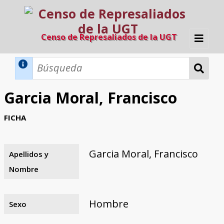
Censo de Represaliados de la UGT
Inicio
Métodos de búsqueda
Garcia Moral, Francisco
Búsqueda Dinámica
Búsqueda Avanzada
Filtros A-Z
FICHA
Directorio A-Z
Provincias de nacimiento
Profesión
Cárceles
Condenados a muerte
Condenados a muerte (con busca
Ejecutados
El proyecto
dinámica)
Garcia Moral, Francisco
Apellidos y
Razones y objetivos
El equipo
Colaboradores
Fuentes documentales
Nombre
Hombre
Sexo