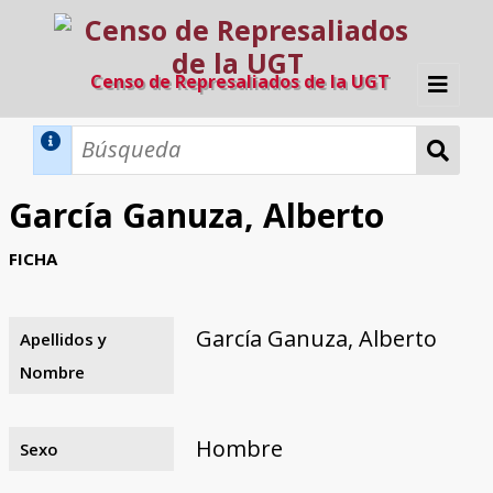
Censo de Represaliados de la UGT
Inicio
Métodos de búsqueda
García Ganuza, Alberto
Búsqueda Dinámica
Búsqueda Avanzada
Filtros A-Z
FICHA
Directorio A-Z
Provincias de nacimiento
Profesión
Cárceles
Condenados a muerte
Condenados a muerte (con busca
Ejecutados
El proyecto
dinámica)
García Ganuza, Alberto
Apellidos y
Razones y objetivos
El equipo
Colaboradores
Fuentes documentales
Nombre
Hombre
Sexo