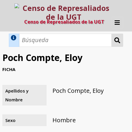
Censo de Represaliados de la UGT
Inicio
Métodos de búsqueda
Poch Compte, Eloy
Búsqueda Dinámica
Búsqueda Avanzada
Filtros A-Z
FICHA
Directorio A-Z
Provincias de nacimiento
Profesión
Cárceles
Condenados a muerte
Condenados a muerte (con busca
Ejecutados
El proyecto
dinámica)
Poch Compte, Eloy
Apellidos y
Razones y objetivos
El equipo
Colaboradores
Fuentes documentales
Nombre
Hombre
Sexo